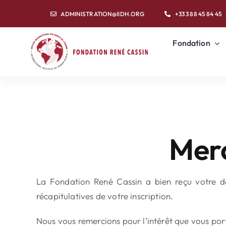
Passer
ADMINISTRATION@IIDH.ORG
+33 3 88 45 84 45
au
contenu
Fondation
Merc
La Fondation René Cassin a bien reçu votre de
récapitulatives de votre inscription.
Nous vous remercions pour l’intérêt que vous port