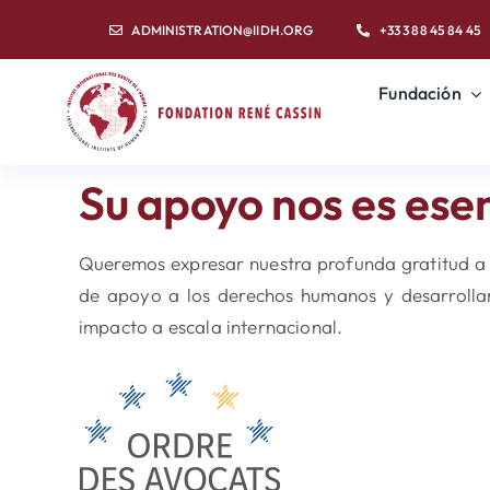
Skip
ADMINISTRATION@IIDH.ORG
+33 3 88 45 84 45
to
content
Fundación
Su apoyo nos es esen
Queremos expresar nuestra profunda gratitud a 
de apoyo a los derechos humanos y desarrollar
impacto a escala internacional.