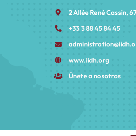
e
2 Allée René Cassin,
+33 3 88 45 84 45
administration@iidh.o
www.iidh.org
Únete a nosotros