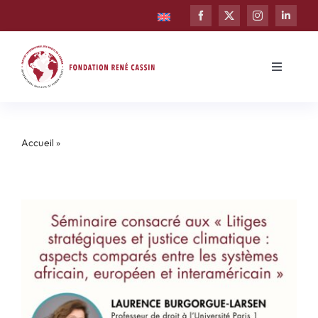
Passer
au
contenu
Toggle
Navigati
Fondation
Accueil
»
Séminaire : « Litiges stratégiques et justice
Enseignement
climatique: aspects comparés entre les systèmes africain,
européen et interaméricain »
Recherche
Sensibilisation
Mémoire